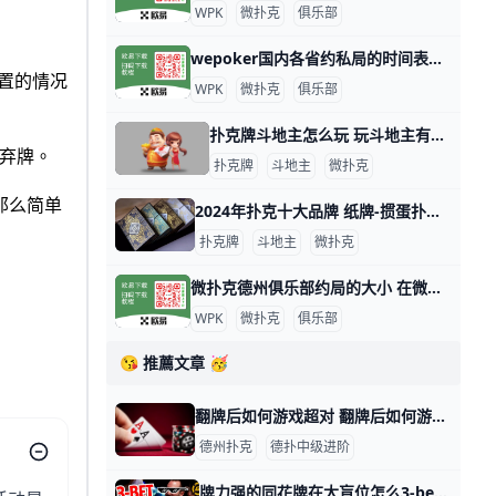
WPK
微扑克
俱乐部
wepoker国内各省约私局的时间表，支持台湾、香港、澳门 WePoker（中文名：微扑克）是一个在线德州扑克平台，俱乐部提供各种级别的约局服务。WePoker的约私局时间表大致如下：本俱乐部支持台湾
位置的情况
WPK
微扑克
俱乐部
扑克牌斗地主怎么玩 玩斗地主有哪些小技巧 斗地主游戏玩法指南 扑克牌斗地主是一种三人玩的争先型牌类游戏，每局牌有一个玩家是“地主”，独自对抗另两个组成同盟的玩家。斗地主玩法比较简单，发牌时，庄家先从牌堆
弃牌。
扑克牌
斗地主
微扑克
那么简单
2024年扑克十大品牌 纸牌-掼蛋扑克品牌排行，微扑克牌哪个牌子好 2024年扑克十大品牌 十大扑克品牌排行榜，纸牌-掼蛋扑克品牌排行，扑克牌哪个牌子好 扑克什么牌子好？经专业评测的2024年扑克十大品牌名单发布
扑克牌
斗地主
微扑克
微扑克德州俱乐部约局的大小 在微扑克的德州俱乐部中，约局的大小通常取决于多个因素，包括玩家的资金实力、俱乐部的规则以及所选择的游戏类型。以下是一些关于微扑克德州俱乐部约
WPK
微扑克
俱乐部
😘 推薦文章 🥳
翻牌后如何游戏超对 翻牌后如何游戏超对 很多玩家通常都为了拿到尽可能多的价值而选择快打超对。多数时候，这没什么问题，但是德州扑克没有那么简单。下面，让我们具体分析
德州扑克
德扑中级进阶
牌力强的同花牌在大盲位怎么3-bet 牌力强的同花牌在大盲位怎么3-bet 假设你正在努力玩GTO策略，轮到你行动之前，前面有玩家加注；弃牌到大盲位置上的你，如果你拿着优质牌或者很