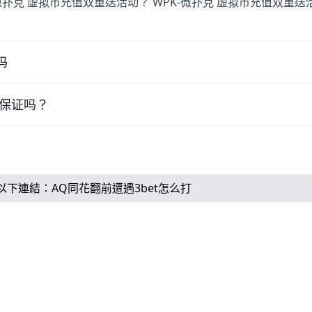
PK-微扑克 虚拟币充值双重送活动？ WPK-微扑克 虚拟币充值双重
吗
有保证吗？
以下連結：
AQ同花翻前遭遇3bet怎么打