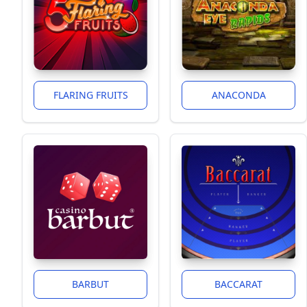
FLARING FRUITS
ANACONDA
BARBUT
BACCARAT