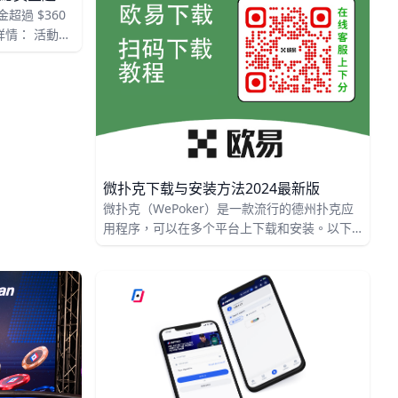
超過 $360
詳情： 活動期
次：6 場比
微扑克下载与安装方法2024最新版
微扑克（WePoker）是一款流行的德州扑克应
用程序，可以在多个平台上下载和安装。以下
是下载和安装微扑克的主要方法： 安卓设备安
装 安卓用户可以