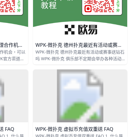
WPK-微扑克 俱乐部是否有代理合作机会，可以送WPK钻石吗？
WPK-微扑克 德州扑克最近有活动或赛事送钻石吗
合作机会，可以
WPK-微扑克 德州扑克最近有活动或赛事送钻石
PK官方渠道，
吗 WPK-微扑克 俱乐部不定期会举办各种活动
全球德州玩家合
和赛事，金三角俱乐部提供3/6起步在线约局，
不定期送钻
 FAQ
WPK-微扑克 虚拟币充值双重送 FAQ
Q 1. 什么是
WPK-微扑克 虚拟币充值双重送 FAQ 1. 什么是