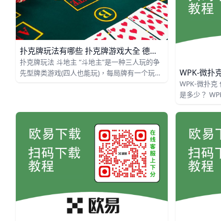
扑克牌玩法有哪些 扑克牌游戏大全 德州扑克玩法
扑克牌玩法 斗地主 “斗地主”是一种三人玩的争
先型牌类游戏(四人也能玩)，每局牌有一个玩家
是“地主”，独自对抗另两个组成同盟的玩家。地
WPK-微扑
主的目标是
是多少？ WP
局：5/10 到 
有其