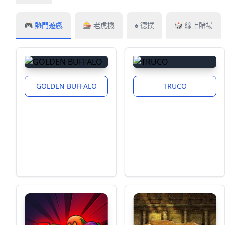
🎮
熱門遊戲
🎰
老虎機
♠️
德撲
🎲
線上賭場
GOLDEN BUFFALO
TRUCO