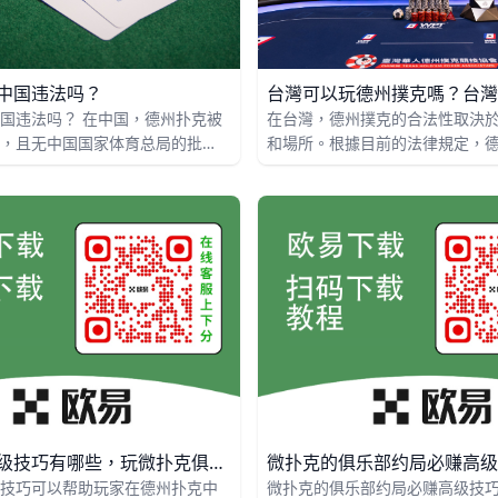
中国违法吗？
国违法吗？ 在中国，德州扑克被
在台灣，德州撲克的合法性取決
，且无中国国家体育总局的批
和場所。根據目前的法律規定，
认可的竞技类棋牌运动。 2015年
在特定條件下合法進行，尤其是
在中
認可的協會舉辦的錦標
微扑克的高级技巧有哪些，玩微扑克俱乐部约局的建议
微扑克的俱乐部约局必赚高级
技巧可以帮助玩家在德州扑克中
微扑克的俱乐部约局必赚高级技