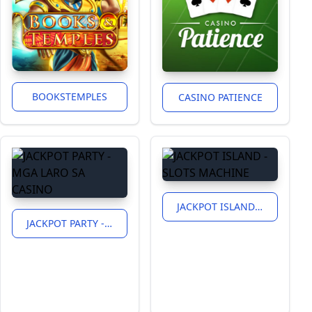
BOOKSTEMPLES
CASINO PATIENCE
JACKPOT ISLAND - SLOTS MACHINE
JACKPOT PARTY - MGA LARO SA CASINO