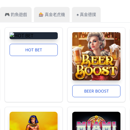
🎮
釣魚遊戲
🎰
真金老虎機
♠️
真金德撲
HOT BET
BEER BOOST