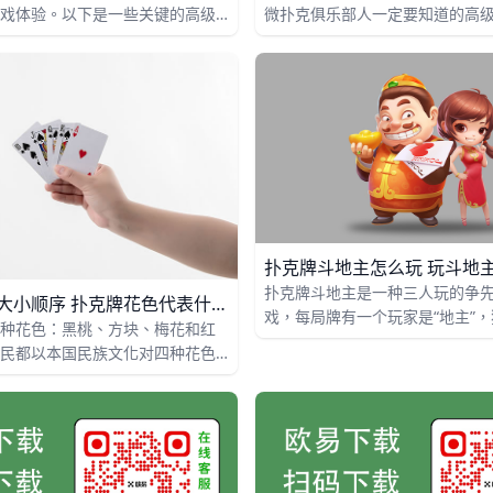
戏体验。以下是一些关键的高级
微扑克俱乐部人一定要知道的高
微扑克的约局和俱乐部环境。 高
中在策略、心理战和对手分析等
精确的起手牌
一些有效的高级技巧，
扑克牌斗地主是一种三人玩的争
扑克牌花色大小顺序 扑克牌花色代表什么人
戏，每局牌有一个玩家是“地主”
种花色：黑桃、方块、梅花和红
个组成同盟的玩家。斗地主玩法
民都以本国民族文化对四种花色
牌时，庄家先从牌堆
化阐述，比如说，中国人将四种
、夏、秋