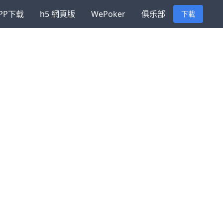
PP下载
h5 網頁版
WePoker
俱乐部
下載