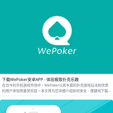
下载WePoker安卓APP - 体验极致扑克乐趣
在当今的手机游戏市场中，WePoker以其丰富的扑克游戏玩法和优质
的用户体验而备受欢迎。本文将为您详细介绍如何安全、便捷地下载
WePoker