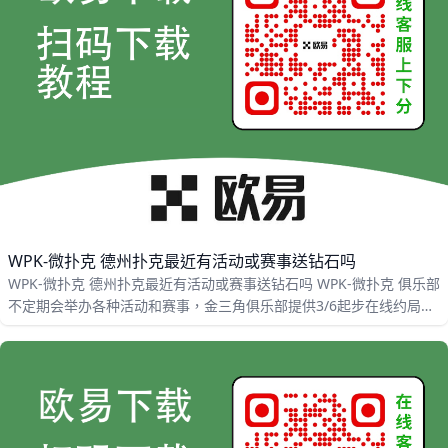
WPK-微扑克 德州扑克最近有活动或赛事送钻石吗
WPK-微扑克 德州扑克最近有活动或赛事送钻石吗 WPK-微扑克 俱乐部
不定期会举办各种活动和赛事，金三角俱乐部提供3/6起步在线约局，
不定期送钻