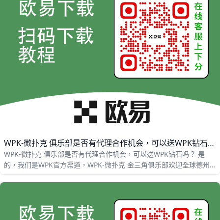
WPK-微扑克 俱乐部是否有代理合作机会，可以送WPK钻石吗？
WPK-微扑克 俱乐部是否有代理合作机会，可以送WPK钻石吗？ 是
的，我们是WPK官方渠道，WPK-微扑克 金三角俱乐部欢迎全球德州
玩家合作代理，