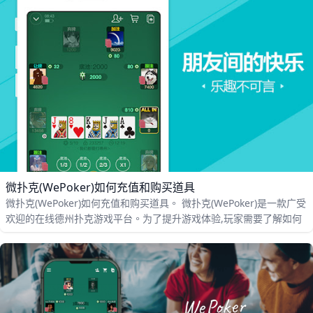
微扑克(WePoker)如何充值和购买道具
微扑克(WePoker)如何充值和购买道具。 微扑克(WePoker)是一款广受
欢迎的在线德州扑克游戏平台。为了提升游戏体验,玩家需要了解如何