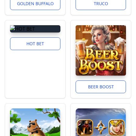
GOLDEN BUFFALO
TRUCO
HOT BET
BEER BOOST