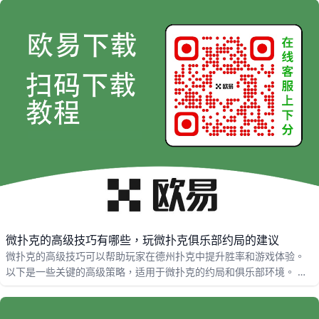
微扑克的高级技巧有哪些，玩微扑克俱乐部约局的建议
微扑克的高级技巧可以帮助玩家在德州扑克中提升胜率和游戏体验。
以下是一些关键的高级策略，适用于微扑克的约局和俱乐部环境。 高
级技巧 1. 精确的起手牌