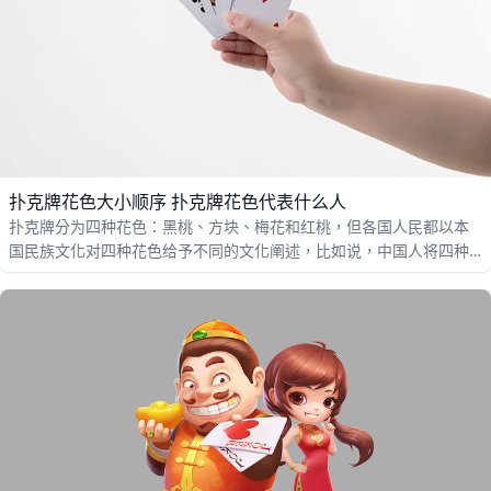
扑克牌花色大小顺序 扑克牌花色代表什么人
扑克牌分为四种花色：黑桃、方块、梅花和红桃，但各国人民都以本
国民族文化对四种花色给予不同的文化阐述，比如说，中国人将四种
花色理解为春、夏、秋