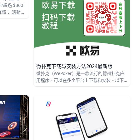
超過 $360
詳情： 活動期
次：6 場比
微扑克下载与安装方法2024最新版
微扑克（WePoker）是一款流行的德州扑克应
用程序，可以在多个平台上下载和安装。以下
是下载和安装微扑克的主要方法： 安卓设备安
装 安卓用户可以