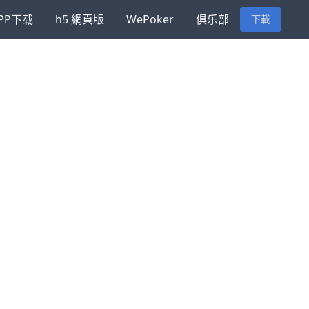
PP下载
h5 網頁版
WePoker
俱乐部
下載