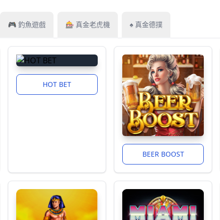
🎮
釣魚遊戲
🎰
真金老虎機
♠️
真金德撲
HOT BET
BEER BOOST