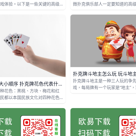
戏体验。以下是一些关键的高级
微扑克俱乐部人一定要知道的高
微扑克的约局和俱乐部环境。 高
中在策略、心理战和对手分析等
精确的起手牌
一些有效的高级技巧，
扑克牌斗地主是一种三人玩的争
扑克牌花色大小顺序 扑克牌花色代表什么人
戏，每局牌有一个玩家是“地主”
种花色：黑桃、方块、梅花和红
个组成同盟的玩家。斗地主玩法
民都以本国民族文化对四种花色
牌时，庄家先从牌堆
化阐述，比如说，中国人将四种
、夏、秋