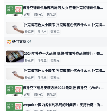
微扑克德州俱乐部约局的大小 在微扑克的德州俱乐部中，约局的大小通常取决于多个因素，包括玩家的资金实力、俱乐部的规则以及所选择的游戏类型。以下是一些关于微扑克德州俱乐部约
WPK
微扑克
俱乐部
扑克牌花色大小顺序 扑克牌花色代表什么人 扑克牌分为四种花色：黑桃、方块、梅花和红桃，但各国人民都以本国民族文化对四种花色给予不同的文化阐述，比如说，中国人将四种花色理解为春、夏、秋
扑克牌
斗地主
微扑克
🎊 熱門文章 🎶
2024年扑克十大品牌 纸牌-掼蛋扑克品牌排行，微扑克牌哪个牌子好 2024年扑克十大品牌 十大扑克品牌排行榜，纸牌-掼蛋扑克品牌排行，扑克牌哪个牌子好 扑克什么牌子好？经专业评测的2024年扑克十大品牌名单发布
扑克牌
斗地主
微扑克
扑克牌花色大小顺序 扑克牌花色代表什么人 扑克牌分为四种花色：黑桃、方块、梅花和红桃，但各国人民都以本国民族文化对四种花色给予不同的文化阐述，比如说，中国人将四种花色理解为春、夏、秋
扑克牌
斗地主
微扑克
微扑克下载与安装方法2024最新版 微扑克（WePoker）是一款流行的德州扑克应用程序，可以在多个平台上下载和安装。以下是下载和安装微扑克的主要方法： 安卓设备安装 安卓用户可以
WPK
微扑克
俱乐部
wepoker国内各省约私局的时间表，支持台湾、香港、澳门 WePoker（中文名：微扑克）是一个在线德州扑克平台，俱乐部提供各种级别的约局服务。WePoker的约私局时间表大致如下：本俱乐部支持台湾