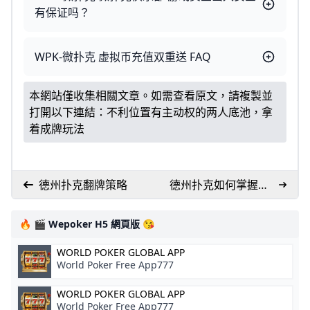
有保证吗？
WPK-微扑克 虚拟币充值双重送 FAQ
本網站僅收集相關文章。如需查看原文，請複製並
打開以下連結：
不利位置有主动权的两人底池，拿
着成牌玩法
德州扑克翻牌策略
德州扑克如何掌握翻
前3bet
🔥 🎬 Wepoker H5 網頁版 😘
WORLD POKER GLOBAL APP
World Poker Free App777
WORLD POKER GLOBAL APP
World Poker Free App777