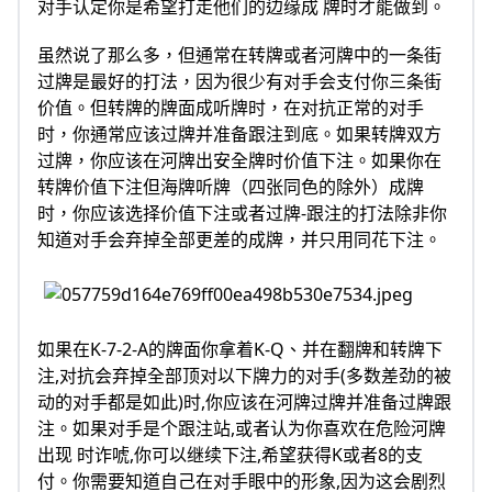
对手认定你是希望打走他们的边缘成 牌时才能做到。
虽然说了那么多，但通常在转牌或者河牌中的一条街
过牌是最好的打法，因为很少有对手会支付你三条街
价值。但转牌的牌面成听牌时，在对抗正常的对手
时，你通常应该过牌并准备跟注到底。如果转牌双方
过牌，你应该在河牌出安全牌时价值下注。如果你在
转牌价值下注但海牌听牌（四张同色的除外）成牌
时，你应该选择价值下注或者过牌-跟注的打法除非你
知道对手会弃掉全部更差的成牌，并只用同花下注。
如果在K-7-2-A的牌面你拿着K-Q、并在翻牌和转牌下
注,对抗会弃掉全部顶对以下牌力的对手(多数差劲的被
动的对手都是如此)时,你应该在河牌过牌并准备过牌跟
注。如果对手是个跟注站,或者认为你喜欢在危险河牌
出现 时诈唬,你可以继续下注,希望获得K或者8的支
付。你需要知道自己在对手眼中的形象,因为这会剧烈