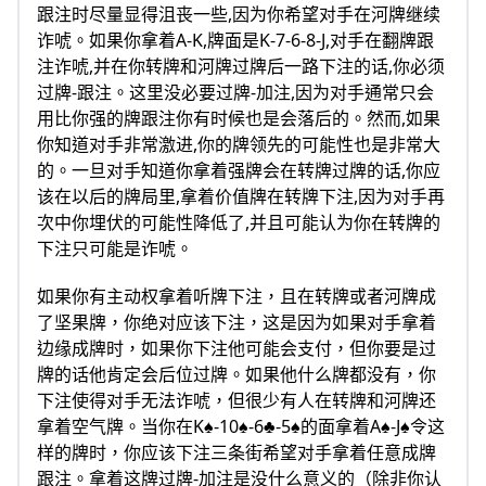
跟注时尽量显得沮丧一些,因为你希望对手在河牌继续
诈唬。如果你拿着A-K,牌面是K-7-6-8-J,对手在翻牌跟
注诈唬,并在你转牌和河牌过牌后一路下注的话,你必须
过牌-跟注。这里没必要过牌-加注,因为对手通常只会
用比你强的牌跟注你有时候也是会落后的。然而,如果
你知道对手非常激进,你的牌领先的可能性也是非常大
的。一旦对手知道你拿着强牌会在转牌过牌的话,你应
该在以后的牌局里,拿着价值牌在转牌下注,因为对手再
次中你埋伏的可能性降低了,并且可能认为你在转牌的
下注只可能是诈唬。
如果你有主动权拿着听牌下注，且在转牌或者河牌成
了坚果牌，你绝对应该下注，这是因为如果对手拿着
边缘成牌时，如果你下注他可能会支付，但你要是过
牌的话他肯定会后位过牌。如果他什么牌都没有，你
下注使得对手无法诈唬，但很少有人在转牌和河牌还
拿着空气牌。当你在K♠-10♠-6♣-5♠的面拿着A♠-J♠令这
样的牌时，你应该下注三条街希望对手拿着任意成牌
跟注。拿着这牌过牌-加注是没什么意义的（除非你认