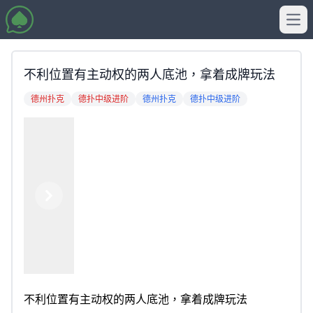
Ope
不利位置有主动权的两人底池，拿着成牌玩法
德州扑克
德扑中级进阶
德州扑克
德扑中级进阶
Previous
Next
不利位置有主动权的两人底池，拿着成牌玩法