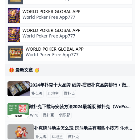
WORLD POKER GLOBAL APP
World Poker Free App777
WORLD POKER GLOBAL APP
World Poker Free App777
WORLD POKER GLOBAL APP
World Poker Free App777
🎁 最新文章 🥳
2024年扑克十大品牌 纸牌-掼蛋扑克品牌排行，微扑克牌哪个牌子好 2024年扑克十大品牌 十大扑克品牌排行榜，纸牌-掼蛋扑克品牌排行，扑克牌哪个牌子好 扑克什么牌子好？经专业评测的2024年扑克十大品牌名单发布
扑克牌
斗地主
微扑克
微扑克下载与安装方法2024最新版 微扑克（WePoker）是一款流行的德州扑克应用程序，可以在多个平台上下载和安装。以下是下载和安装微扑克的主要方法： 安卓设备安装 安卓用户可以
WPK
微扑克
俱乐部
扑克牌斗地主怎么玩 玩斗地主有哪些小技巧 斗地主游戏玩法指南 扑克牌斗地主是一种三人玩的争先型牌类游戏，每局牌有一个玩家是“地主”，独自对抗另两个组成同盟的玩家。斗地主玩法比较简单，发牌时，庄家先从牌堆
扑克牌
斗地主
微扑克