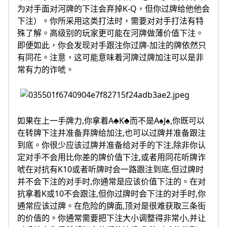
为对手面对河牌的下注会弃掉K-Q，但你过牌给他他会
下注）。你所采用这类打法时，需要对对手打法有特
殊了解。高级别的玩家更可能在河牌做薄价值下注。
即便如此，你会发现对手跟注你过牌-加注的牌依然只
有同花。注意，这可能意味着河牌过牌加注可以是非
常有力的诈唬。
如果在上一手牌力,你拿着A♣K♣而不是A♠J♠,你既可以
在转牌下注并准备弃牌给加注,也可以过牌并准备跟注
到底。你很少应该过牌并准备给对手的下注,除非你认
定对手不会用比你差的牌价值下注,或者用同花听牌诈
唬在对抗有K10或者听牌时会一路跟注到底,但过牌时
并不会下注的对手时,你通常是应该价值下注的。在对
抗拿着K或10不会跟注,但你过牌时会下注的对手时,你
通常应该过牌。在危险的牌面,顶对是很难获取三条街
的价值的。你通常需要把下注大小调整得非常小,并让