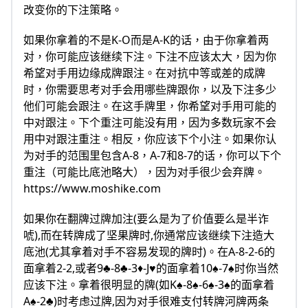
改变你的下注策略。
如果你拿着的不是K-O而是A-K的话，由于你拿着两
对，你可能应该继续下注。下注不应该太大，因为你
希望对手用边缘成牌跟注。在对抗中等或差的成牌
时，你需要思考对手会用哪些牌跟你，以及下注多少
他们可能会跟注。在这手牌里，你希望对手用可能的
中对跟注。下个重注可能没有用，因为多数玩家不会
用中对跟注重注。相反，你应该下个小注。如果你认
为对手的范围里包含A-8，A-7和8-7的话，你可以下个
重注（可能比底池略大），因为对手很少会弃牌。
https://www.moshike.com
如果你在翻牌过牌加注(要么是为了价值要么是半诈
唬),而在转牌成了坚果牌时,你通常应该继续下注造大
底池(尤其拿着对手不容易发现的牌时)。在A-8-2-6的
面拿着2-2,或者9♣-8♣-3♦-J♥的面拿着10♠-7♠时你当然
应该下注。拿着很明显的牌(如K♠-8♠-6♠-3♠的面拿着
A♠-2♣)时考虑过牌,因为对手很难支付转牌河牌两条