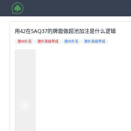
用42在5AQ37的牌面做超池加注是什么逻辑
德州扑克
德扑高级养成
德州扑克
德扑高级养成
Previous
Next