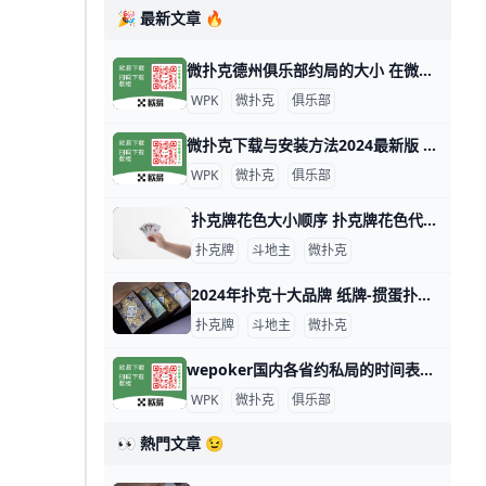
🎉 最新文章 🔥
微扑克德州俱乐部约局的大小 在微扑克的德州俱乐部中，约局的大小通常取决于多个因素，包括玩家的资金实力、俱乐部的规则以及所选择的游戏类型。以下是一些关于微扑克德州俱乐部约
WPK
微扑克
俱乐部
微扑克下载与安装方法2024最新版 微扑克（WePoker）是一款流行的德州扑克应用程序，可以在多个平台上下载和安装。以下是下载和安装微扑克的主要方法： 安卓设备安装 安卓用户可以
WPK
微扑克
俱乐部
扑克牌花色大小顺序 扑克牌花色代表什么人 扑克牌分为四种花色：黑桃、方块、梅花和红桃，但各国人民都以本国民族文化对四种花色给予不同的文化阐述，比如说，中国人将四种花色理解为春、夏、秋
扑克牌
斗地主
微扑克
2024年扑克十大品牌 纸牌-掼蛋扑克品牌排行，微扑克牌哪个牌子好 2024年扑克十大品牌 十大扑克品牌排行榜，纸牌-掼蛋扑克品牌排行，扑克牌哪个牌子好 扑克什么牌子好？经专业评测的2024年扑克十大品牌名单发布
扑克牌
斗地主
微扑克
wepoker国内各省约私局的时间表，支持台湾、香港、澳门 WePoker（中文名：微扑克）是一个在线德州扑克平台，俱乐部提供各种级别的约局服务。WePoker的约私局时间表大致如下：本俱乐部支持台湾
WPK
微扑克
俱乐部
👀 熱門文章 😉