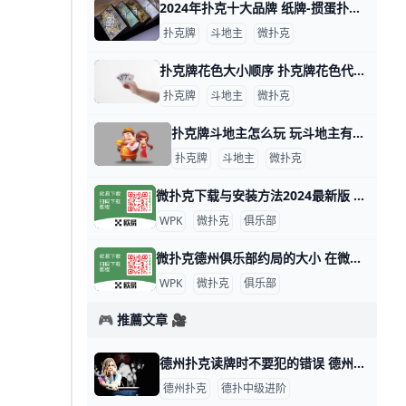
2024年扑克十大品牌 纸牌-掼蛋扑克品牌排行，微扑克牌哪个牌子好 2024年扑克十大品牌 十大扑克品牌排行榜，纸牌-掼蛋扑克品牌排行，扑克牌哪个牌子好 扑克什么牌子好？经专业评测的2024年扑克十大品牌名单发布
扑克牌
斗地主
微扑克
扑克牌花色大小顺序 扑克牌花色代表什么人 扑克牌分为四种花色：黑桃、方块、梅花和红桃，但各国人民都以本国民族文化对四种花色给予不同的文化阐述，比如说，中国人将四种花色理解为春、夏、秋
扑克牌
斗地主
微扑克
扑克牌斗地主怎么玩 玩斗地主有哪些小技巧 斗地主游戏玩法指南 扑克牌斗地主是一种三人玩的争先型牌类游戏，每局牌有一个玩家是“地主”，独自对抗另两个组成同盟的玩家。斗地主玩法比较简单，发牌时，庄家先从牌堆
扑克牌
斗地主
微扑克
微扑克下载与安装方法2024最新版 微扑克（WePoker）是一款流行的德州扑克应用程序，可以在多个平台上下载和安装。以下是下载和安装微扑克的主要方法： 安卓设备安装 安卓用户可以
WPK
微扑克
俱乐部
微扑克德州俱乐部约局的大小 在微扑克的德州俱乐部中，约局的大小通常取决于多个因素，包括玩家的资金实力、俱乐部的规则以及所选择的游戏类型。以下是一些关于微扑克德州俱乐部约
WPK
微扑克
俱乐部
🎮 推薦文章 🎥
德州扑克读牌时不要犯的错误 德州扑克读牌时不要犯的错误 有些德州扑克概念可以快速学会并运用，无需太多练习，但另一些概念需要一生才能掌握。读牌就是一种我们不能完全掌握，但在
德州扑克
德扑中级进阶