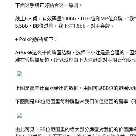
下面这手牌正好贴合这一原则。
线上6人桌，有效码量100bb，UTG位和MP位弃牌，“我”
5.5bb，BB位过牌，我下注1.8bb，对手弃牌。
♠ Polk的解析如下：
A♦8♠3♣这么干的牌面结构，选择下小注是最合理的，因为
难在转牌被反超，所以没理由下大注赶跑对手阻止他变
上图是赢率计算器给出的数据，由图可见BB位的范围vs我
下图则是BB位范围里每种牌型vs我们价值范围的赢率（
由此可见，BB位范围里的绝大部分牌型对我们的价值牌构