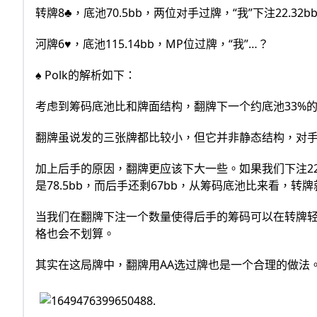
转牌8♣，底池70.5bb，两位对手过牌，“我”下注22.32
河牌6♥，底池115.14bb，MP位过牌，“我”…？
♠ Polk的解析如下：
考虑到筹码底池比和牌面结构，翻牌下一个约底池33%
翻牌虽说发的三张牌都比较小，但它并非静态结构，对
加上后手的原因，翻牌更应该下大一些。如果我们下注22
是78.5bb，而后手还剩67bb，从筹码底池比来看，
当我们在翻牌下注一个数量使得后手的筹码可以在转牌
格也会不划算。
其实在这局牌中，翻牌用AA选过牌也是一个合理的做法