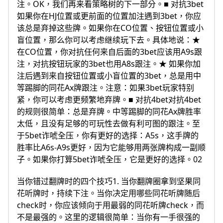
注。OK，我们再来看策略树的下一部分。■ 对抗3bet
如果你在HJ位置或更前面的位置加注遇到3bet，你应
该总是弃掉这些牌。如果你在CO位置、按钮位置或小
盲位置，那么你可以考虑继续玩下去。具体地说：★
在CO位置，你对抗任何来自后面的3bet应该用A9s跟
注，对抗按钮玩家的3bet也用A8s跟注。★ 如果你加
注后遇到来自按钮位置或小盲位置的3bet，总是用中
等踢脚的同花Ax牌跟注。注意：如果3bet玩家特别
紧，你可以考虑更频繁地弃牌。■ 对抗4bet对抗4bet
的规则很简单：总是弃牌。中等踢脚的同花Ax牌胜率
太低，且没有足够的可玩性去做有利可图的跟注。至
于5bet诈唬全压，你有更好的选择：A5s，这手牌的
胜率比A6s-A9s更好，因为它能够用两张牌构成一副顺
子。如果你打算5bet诈唬全压，它是更好的选择。02
当你错过翻牌时的四个技巧1. 当你翻牌圈拿到坚果同
花听牌时，持续下注。当你决定用哪些同花听牌随后
check时，你应该倾向于用最弱的同花听牌check，而
不是最强的。这里的逻辑很简单：当你有一手很强的