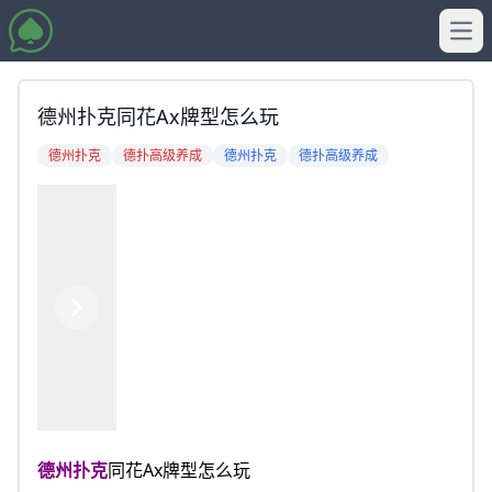
Ope
德州扑克同花Ax牌型怎么玩
德州扑克
德扑高级养成
德州扑克
德扑高级养成
Previous
Next
德州扑克
同花Ax牌型怎么玩