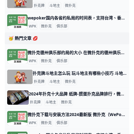
扑克牌
斗地主
微扑克
wepoker国内各省约私局的时间表，支持台湾、香港、澳门 WePoker（中文名：微扑克）是一个在线德州扑克平台，俱乐部提供各种级别的约局服务。WePoker的约私局时间表大致如下：本俱乐部支持台湾
WPK
微扑克
俱乐部
🥳 熱門文章 💋
微扑克德州俱乐部约局的大小 在微扑克的德州俱乐部中，约局的大小通常取决于多个因素，包括玩家的资金实力、俱乐部的规则以及所选择的游戏类型。以下是一些关于微扑克德州俱乐部约
WPK
微扑克
俱乐部
扑克牌斗地主怎么玩 玩斗地主有哪些小技巧 斗地主游戏玩法指南 扑克牌斗地主是一种三人玩的争先型牌类游戏，每局牌有一个玩家是“地主”，独自对抗另两个组成同盟的玩家。斗地主玩法比较简单，发牌时，庄家先从牌堆
扑克牌
斗地主
微扑克
2024年扑克十大品牌 纸牌-掼蛋扑克品牌排行，微扑克牌哪个牌子好 2024年扑克十大品牌 十大扑克品牌排行榜，纸牌-掼蛋扑克品牌排行，扑克牌哪个牌子好 扑克什么牌子好？经专业评测的2024年扑克十大品牌名单发布
扑克牌
斗地主
微扑克
微扑克下载与安装方法2024最新版 微扑克（WePoker）是一款流行的德州扑克应用程序，可以在多个平台上下载和安装。以下是下载和安装微扑克的主要方法： 安卓设备安装 安卓用户可以
WPK
微扑克
俱乐部