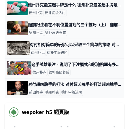
德州扑克最差起手牌是什么 德州扑克最差起手牌是什么 很多玩家都说一个人玩德扑的技术有多高主要看其单挑能力。 有部分顶级职牌几乎只玩单挑，而圈内头部常规桌玩家中，很多人的单
德州扑克
德扑初级入门
翻前跟注者在不利位置游戏的三个技巧（上） 翻前跟注者在不利位置游戏的三个技巧（上） 处在不利位置是不利的。作为翻前跟注者也是不利的。如果两种不利因素同时不期而至，你就会遇到许多棘手的翻
德州扑克
德扑高级养成
对付相对简单的玩家可以采取三个简单的策略 对付相对简单的玩家可以采取三个简单的策略 你可能已经学过如何使用一些标准的无限注德州扑克打法， 比如诈唬、半诈唬、先跟再推和float。下面我再
德州扑克
德扑中级进阶
这手英雄跟注，说明了下注模式和彩池赔率有多重要 这手英雄跟注，说明了下注模式和彩池赔率有多重要 Garett Adelstein和Andy Tsai是Live at the Bike的两位顶级常规桌游戏常客，他们以史
德州扑克
德扑高级养成
对付超凶牌手的打法 对付超凶牌手的打法超凶牌手很难对付，他们经常向你施压，迫使你做出艰难决定。即使你喜欢激烈的对抗和刺激的心理游戏，有时这种凶猛的进攻也会让你感
超凶牌手
德州扑克
德扑中级进阶
wepoker h5 網頁版