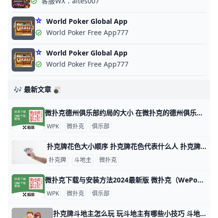
客服WX：altes007
World Poker Global App
World Poker Free App777
World Poker Global App
World Poker Free App777
🎶 最新文章 🎳
微扑克德州俱乐部约局的大小 在微扑克的德州俱乐部中，约局的大小通常取决于多个因素，包括玩家的资金实力、俱乐部的规则以及所选择的游戏类型。以下是一些关于微扑克德州俱乐部约
WPK
微扑克
俱乐部
扑克牌花色大小顺序 扑克牌花色代表什么人 扑克牌分为四种花色：黑桃、方块、梅花和红桃，但各国人民都以本国民族文化对四种花色给予不同的文化阐述，比如说，中国人将四种花色理解为春、夏、秋
扑克牌
斗地主
微扑克
微扑克下载与安装方法2024最新版 微扑克（WePoker）是一款流行的德州扑克应用程序，可以在多个平台上下载和安装。以下是下载和安装微扑克的主要方法： 安卓设备安装 安卓用户可以
WPK
微扑克
俱乐部
扑克牌斗地主怎么玩 玩斗地主有哪些小技巧 斗地主游戏玩法指南 扑克牌斗地主是一种三人玩的争先型牌类游戏，每局牌有一个玩家是“地主”，独自对抗另两个组成同盟的玩家。斗地主玩法比较简单，发牌时，庄家先从牌堆