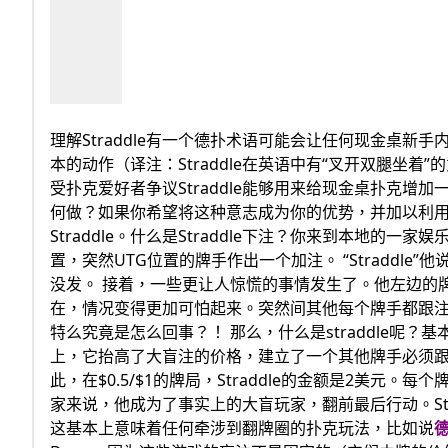
理解Straddle有一个德扑术语可能会让任何现金桌新手
本的动作（译注：Straddle在英语中有“叉开双腿坐
受扑克爱好者争议Straddle能够用来给现金桌扑克
何做？如果你希望将这种意志成为你的优势，并加以利
Straddle。什么是Straddle下注？你来到本地的一
置，突然UTG位置的牌手作出一个加注。 “Stradd
没发。 接着，一些更让人惊慌的事情发生了。他左边的牌手大声
在，情况变得更加可怕起来。突然间其他每个牌手都跟注
特么究竟是怎么回事？！ 那么，什么是straddle呢？
上，它抬高了大盲注的价格，建立了一个其他牌手必须跟注的新标
此，在$0.5/$1的牌局，Straddle的金额是2美元。
家来说，他成为了事实上的大盲玩家，翻前最后行动。Stra
这基本上意味着任何牵涉到翻牌圈的扑克玩法，比如说