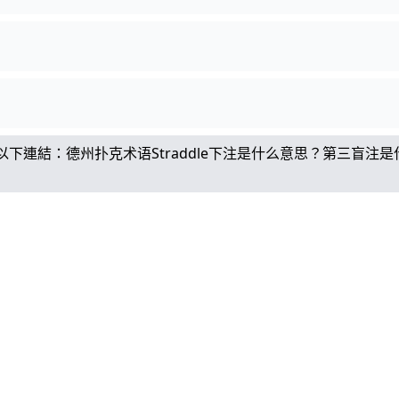
以下連結：
德州扑克术语Straddle下注是什么意思？第三盲注