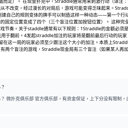
而定）。 在现金扑克中，Straddle通常用来刺激行动（译注
不改变，经过漫长的对局后，游戏可能变得乏味起来。Stradd
创建自己的规则变体的牌手可以制造这样一种动态——第一个行
克桌的固定位置变成了四个（三个盲注位置加按钮位置）。 这种完
节奏。关于staddle通常有以下规则：1Straddle的金额必须
le只能用于翻前。4发起straddle加注的玩家将是翻前最后行动的玩
续留在这一局的玩家必须至少跟注这个大小的加注。本质上Stradd
两个盲注的游戏，Straddle现金局有三个盲注（如果某人再
吗？
证吗？ 微扑克俱乐部 官方俱乐部，有资金保证，上下分没有限制，