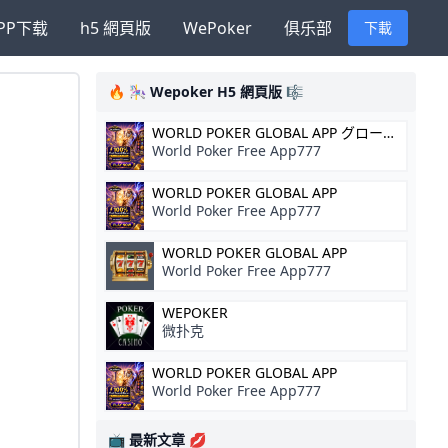
PP下载
h5 網頁版
WePoker
俱乐部
下載
🔥 🎠 Wepoker H5 網頁版 🎼
WORLD POKER GLOBAL APP グローバ
ル
World Poker Free App777
WORLD POKER GLOBAL APP
World Poker Free App777
WORLD POKER GLOBAL APP
World Poker Free App777
WEPOKER
微扑克
WORLD POKER GLOBAL APP
World Poker Free App777
📺 最新文章 💋