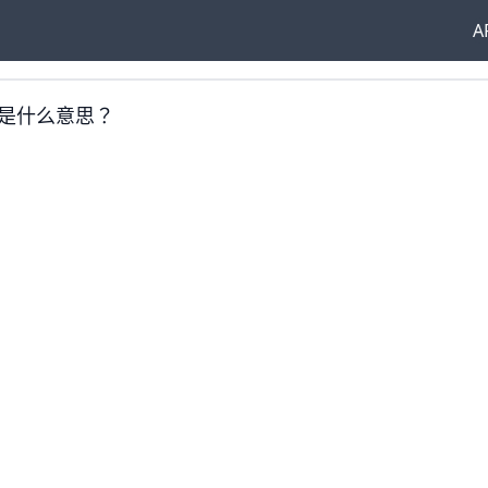
A
注是什么意思？