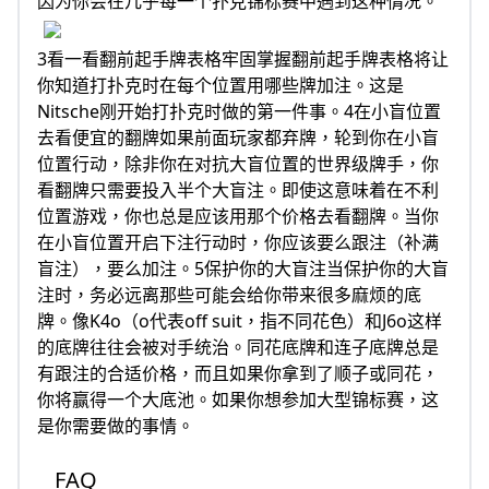
因为你会在几乎每一个扑克锦标赛中遇到这种情况。
3看一看翻前起手牌表格牢固掌握翻前起手牌表格将让
你知道打扑克时在每个位置用哪些牌加注。这是
Nitsche刚开始打扑克时做的第一件事。4在小盲位置
去看便宜的翻牌如果前面玩家都弃牌，轮到你在小盲
位置行动，除非你在对抗大盲位置的世界级牌手，你
看翻牌只需要投入半个大盲注。即使这意味着在不利
位置游戏，你也总是应该用那个价格去看翻牌。当你
在小盲位置开启下注行动时，你应该要么跟注（补满
盲注），要么加注。5保护你的大盲注当保护你的大盲
注时，务必远离那些可能会给你带来很多麻烦的底
牌。像K4o（o代表off suit，指不同花色）和J6o这样
的底牌往往会被对手统治。同花底牌和连子底牌总是
有跟注的合适价格，而且如果你拿到了顺子或同花，
你将赢得一个大底池。如果你想参加大型锦标赛，这
是你需要做的事情。
FAQ