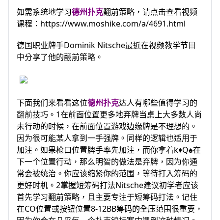
如需系统地学习
德州扑克
翻前策略，请点击查看视频
课程：https://www.moshike.com/a/4691.html
德国职业牌手Dominik Nitsche最近在视频教学节目
中分享了他的翻前策略。
下面我们来看看这位
德州扑克
达人有哪些值得学习的
翻前技巧。1在前面位置更多地弃牌当桌上大多数人尚
未行动的时候，在前面位置游戏边缘牌是不理想的。
因为很可能某人拿到一手强牌。同样的逻辑也适用于
加注。如果枪口位置牌手率先加注，而你拿着k♦Q♠在
下一个位置行动，那么明智的做法是弃牌，因为你通
常会被统治。你应该缩紧你的范围，等待打入筹码的
更好时机。2掌握短筹码打法Nitsche建议初学者应该
首先学习翻前策略，且主要专注于短筹码打法。记住
在CO位置或按钮位置8-12BB筹码的全压范围很重要，