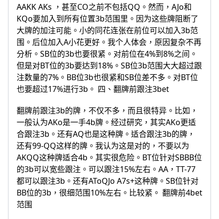
AAKK AKs ，甚至CO之前不包括QQ。然而，AJo和
KQo要加入到所有位置3b范围里。因为这些牌阻断了
大牌的加注可能。小的同花连张在前位可以加入3b范
围。后位加入A小花更好。我个人体会，原因复杂不再
分析。SB位的3b也要很紧。对前位在4%到8%之间。
但是对BT位的3b要达到18%。SB位3b范围大大超过跟
注数量的7%。BB位3b也很紧和SB位差不多。对BT位
也要超过17%进行3b。 四、翻牌前跟注3bet
翻牌前跟注3b的牌，不仅不多，而且很特异。比如，
一般认为AKo是一手4b牌。经过研究，其实AKo更适
合跟注3b。还有AQ也是这种牌。适合跟注3b的牌，
还有99-QQ这样的牌。我认为这是对的，不要以为
AKQQ这种牌适合4b。其实很危险。BT位针对SBBB位
的3b可以宽些跟注。可以跟注15%左右。AA，TT-77
都可以跟注3b。还有AToQJo A7s+这种牌。SB位针对
BB位的3b，很细范围10%左右。比较紧。 翻牌前4bet
范围