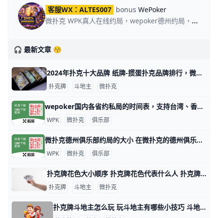
客服WX：ALTES007
bonus
WePoker
微扑克 WPK真人在线约局，wepoker德州约局，加微信客服上下分，领WPK钻石。
🎧 最新文章 😚
2024年扑克十大品牌 纸牌-掼蛋扑克品牌排行，微扑克牌哪个牌子好 2024年扑克十大品牌 十大扑克品牌排行榜，纸牌-掼蛋扑克品牌排行，扑克牌哪个牌子好 扑克什么牌子好？经专业评测的2024年扑克十大品牌名单发布
扑克牌
斗地主
微扑克
wepoker国内各省约私局的时间表，支持台湾、香港、澳门 WePoker（中文名：微扑克）是一个在线德州扑克平台，俱乐部提供各种级别的约局服务。WePoker的约私局时间表大致如下：本俱乐部支持台湾
WPK
微扑克
俱乐部
微扑克德州俱乐部约局的大小 在微扑克的德州俱乐部中，约局的大小通常取决于多个因素，包括玩家的资金实力、俱乐部的规则以及所选择的游戏类型。以下是一些关于微扑克德州俱乐部约
WPK
微扑克
俱乐部
扑克牌花色大小顺序 扑克牌花色代表什么人 扑克牌分为四种花色：黑桃、方块、梅花和红桃，但各国人民都以本国民族文化对四种花色给予不同的文化阐述，比如说，中国人将四种花色理解为春、夏、秋
扑克牌
斗地主
微扑克
扑克牌斗地主怎么玩 玩斗地主有哪些小技巧 斗地主游戏玩法指南 扑克牌斗地主是一种三人玩的争先型牌类游戏，每局牌有一个玩家是“地主”，独自对抗另两个组成同盟的玩家。斗地主玩法比较简单，发牌时，庄家先从牌堆