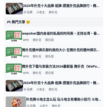
2024年扑克十大品牌 纸牌-掼蛋扑克品牌排行，微扑克牌哪个牌子好 2024年扑克十大品牌 十大扑克品牌排行榜，纸牌-掼蛋扑克品牌排行，扑克牌哪个牌子好 扑克什么牌子好？经专业评测的2024年扑克十大品牌名单发布
扑克牌
斗地主
微扑克
🎮 熱門文章 😉
wepoker国内各省约私局的时间表，支持台湾、香港、澳门 WePoker（中文名：微扑克）是一个在线德州扑克平台，俱乐部提供各种级别的约局服务。WePoker的约私局时间表大致如下：本俱乐部支持台湾
WPK
微扑克
俱乐部
微扑克德州俱乐部约局的大小 在微扑克的德州俱乐部中，约局的大小通常取决于多个因素，包括玩家的资金实力、俱乐部的规则以及所选择的游戏类型。以下是一些关于微扑克德州俱乐部约
WPK
微扑克
俱乐部
微扑克下载与安装方法2024最新版 微扑克（WePoker）是一款流行的德州扑克应用程序，可以在多个平台上下载和安装。以下是下载和安装微扑克的主要方法： 安卓设备安装 安卓用户可以
WPK
微扑克
俱乐部
2024年扑克十大品牌 纸牌-掼蛋扑克品牌排行，微扑克牌哪个牌子好 2024年扑克十大品牌 十大扑克品牌排行榜，纸牌-掼蛋扑克品牌排行，扑克牌哪个牌子好 扑克什么牌子好？经专业评测的2024年扑克十大品牌名单发布
扑克牌
斗地主
微扑克
扑克牌斗地主怎么玩 玩斗地主有哪些小技巧 斗地主游戏玩法指南 扑克牌斗地主是一种三人玩的争先型牌类游戏，每局牌有一个玩家是“地主”，独自对抗另两个组成同盟的玩家。斗地主玩法比较简单，发牌时，庄家先从牌堆
扑克牌
斗地主
微扑克