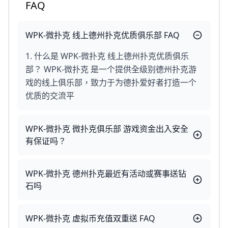
FAQ
WPK-微扑克 线上德州扑克优质俱乐部 FAQ
1. 什么是 WPK-微扑克 线上德州扑克优质俱乐
部？ WPK-微扑克 是一个提供全级别德州扑克游
戏的线上俱乐部，致力于为德扑爱好者打造一个
优质的交流平
WPK-微扑克 微扑克俱乐部 游戏资金出入安全
有保证吗？
WPK-微扑克 德州扑克最近有活动或赛事送钻
石吗
WPK-微扑克 虚拟币充值双重送 FAQ