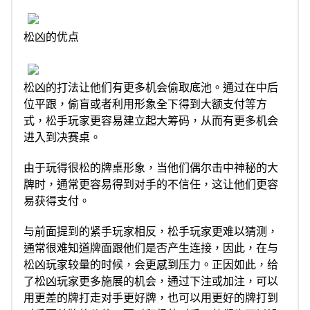
松凶的优点
松凶的打法让他们有更多机会偷取底池。通过在中后
位平跟，偷盲或者利用形象全下得到大额支付等方
式，松手玩家更容易建立起大筹码，从而有更多机会
进入到决赛桌。
由于玩得很松的牌桌形象，当他们偶尔击中神秘的大
牌时，通常更容易得到对手的不信任，这让他们更容
易获得支付。
与前面提到的紧手玩家相反，松手玩家更难以猜测，
通常很难知道牌面跟他们是否产生连接，因此，在与
松凶玩家较量的时候，会更感到压力。正因如此，给
了松凶玩家更多施展的机会，通过下注或加注，可以
用更差的牌打走对手更好牌，也可以用更好的牌打到