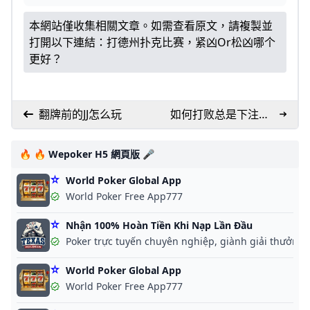
本網站僅收集相關文章。如需查看原文，請複製並
打開以下連結：
打德州扑克比赛，紧凶or松凶哪个
更好？
翻牌前的JJ怎么玩
如何打败总是下注的
超凶对手？
🔥 🔥 Wepoker H5 網頁版 🎤
World Poker Global App
World Poker Free App777
Nhận 100% Hoàn Tiền Khi Nạp Lần Đầu
Poker trực tuyến chuyên nghiệp, giành giải thưởng
World Poker Global App
World Poker Free App777