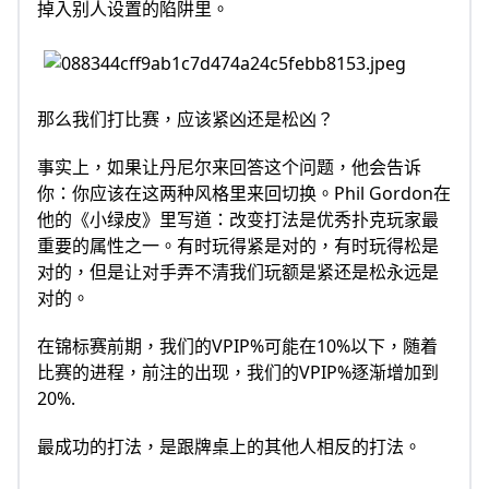
掉入别人设置的陷阱里。
那么我们打比赛，应该紧凶还是松凶？
事实上，如果让丹尼尔来回答这个问题，他会告诉
你：你应该在这两种风格里来回切换。Phil Gordon在
他的《小绿皮》里写道：改变打法是优秀扑克玩家最
重要的属性之一。有时玩得紧是对的，有时玩得松是
对的，但是让对手弄不清我们玩额是紧还是松永远是
对的。
在锦标赛前期，我们的VPIP%可能在10%以下，随着
比赛的进程，前注的出现，我们的VPIP%逐渐增加到
20%.
最成功的打法，是跟牌桌上的其他人相反的打法。