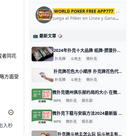
WORLD POKER FREE APP777
bonus
Wo
Juega al Póker en Línea y Gana Dinero Real.
📺 最新文章 🎲
2024年扑克十大品牌 纸牌-掼蛋扑克品牌排行，微扑克牌哪个牌子好 2024年扑克十大品牌 十大扑克品牌排行榜，纸牌-掼蛋扑克品牌排行，扑克牌哪个牌子好 扑克什么牌子好？经专业评测的2024年扑克十大品牌名单发布
或者同花
扑克牌
斗地主
微扑克
扑克牌花色大小顺序 扑克牌花色代表什么人 扑克牌分为四种花色：黑桃、方块、梅花和红桃，但各国人民都以本国民族文化对四种花色给予不同的文化阐述，比如说，中国人将四种花色理解为春、夏、秋
略方面受
扑克牌
斗地主
微扑克
微扑克德州俱乐部约局的大小 在微扑克的德州俱乐部中，约局的大小通常取决于多个因素，包括玩家的资金实力、俱乐部的规则以及所选择的游戏类型。以下是一些关于微扑克德州俱乐部约
WPK
微扑克
俱乐部
微扑克下载与安装方法2024最新版 微扑克（WePoker）是一款流行的德州扑克应用程序，可以在多个平台上下载和安装。以下是下载和安装微扑克的主要方法： 安卓设备安装 安卓用户可以
WPK
微扑克
俱乐部
出入秒
扑克牌斗地主怎么玩 玩斗地主有哪些小技巧 斗地主游戏玩法指南 扑克牌斗地主是一种三人玩的争先型牌类游戏，每局牌有一个玩家是“地主”，独自对抗另两个组成同盟的玩家。斗地主玩法比较简单，发牌时，庄家先从牌堆