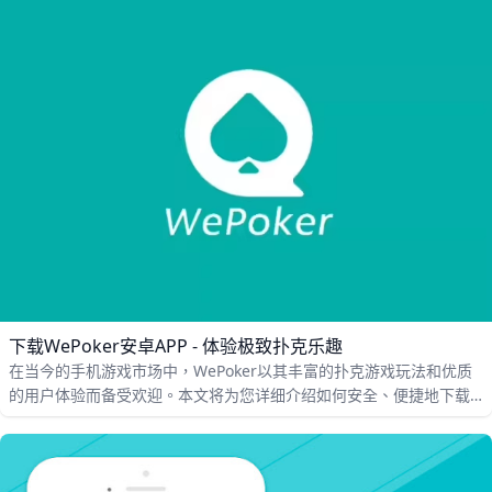
下载WePoker安卓APP - 体验极致扑克乐趣
在当今的手机游戏市场中，WePoker以其丰富的扑克游戏玩法和优质
的用户体验而备受欢迎。本文将为您详细介绍如何安全、便捷地下载
WePoker