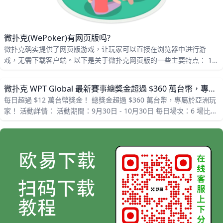
微扑克(WePoker)有网页版吗?
微扑克确实提供了网页版游戏，让玩家可以直接在浏览器中进行游
戏，无需下载客户端。以下是关于微扑克网页版的一些主要特点： 1.
访问方式：玩家可以通过
微扑克 WPT Global 最新賽事總獎金超過 $360 萬台幣，專屬於亞洲玩家！
每日超過 $12 萬台幣獎金！ 總獎金超過 $360 萬台幣，專屬於亞洲玩
家！ 活動詳情： 活動期間：9月30日 - 10月30日 每日場次：6 場比
賽，持續 1 個月 免費參賽