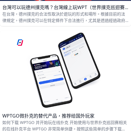
台灣可以玩德州撲克嗎？台灣線上玩WPT（世界撲克巡迴賽）是合法的？
在台灣，德州撲克的合法性取決於遊玩的形式和場所。根據目前的法
律規定，德州撲克可以在特定條件下合法進行，尤其是透過經過政府
認可的協會舉辦的錦標
WPTGO微扑克的替代产品，推荐给国外玩家
如何下载 WPTGO 并开始玩在线扑克 开始使用与世界扑克巡回赛相关
的在线扑克平台 WPTGO 非常简单快捷。按照这些简单的步骤下载软