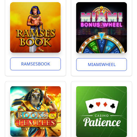
RAMSESBOOK
MIAMIWHEEL