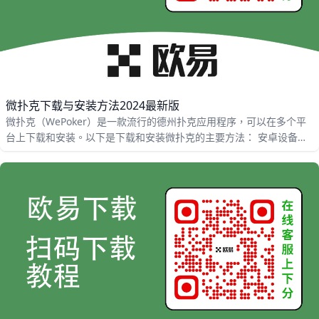
微扑克下载与安装方法2024最新版
微扑克（WePoker）是一款流行的德州扑克应用程序，可以在多个平
台上下载和安装。以下是下载和安装微扑克的主要方法： 安卓设备安
装 安卓用户可以