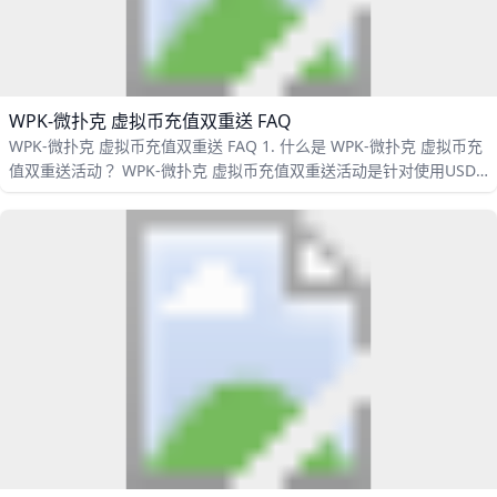
WPK-微扑克 虚拟币充值双重送 FAQ
WPK-微扑克 虚拟币充值双重送 FAQ 1. 什么是 WPK-微扑克 虚拟币充
值双重送活动？ WPK-微扑克 虚拟币充值双重送活动是针对使用USDT
充值的玩家，