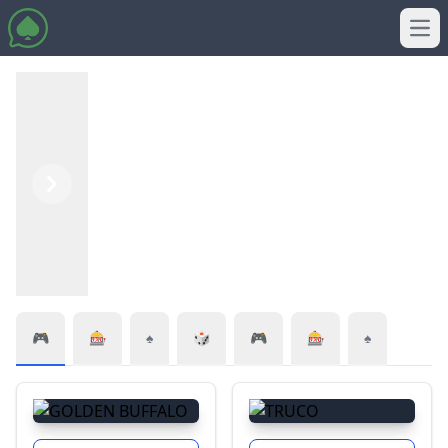
Ope
Previous
Next
🎮
🎰
♠️
🎲
🎮
🎰
♠️