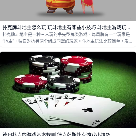
扑克牌斗地主怎么玩 玩斗地主有哪些小技巧 斗地主游戏玩法指南
扑克牌斗地主是一种三人玩的争先型牌类游戏，每局牌有一个玩家是
“地主”，独自对抗另两个组成同盟的玩家。斗地主玩法比较简单，发牌
时，庄家先从牌堆
德州扑克的游戏基本规则 德克萨斯扑克游戏小技巧