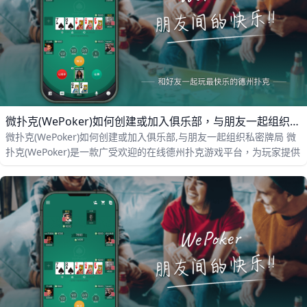
微扑克(WePoker)如何创建或加入俱乐部，与朋友一起组织私密牌局
微扑克(WePoker)如何创建或加入俱乐部,与朋友一起组织私密牌局 微
扑克(WePoker)是一款广受欢迎的在线德州扑克游戏平台，为玩家提供