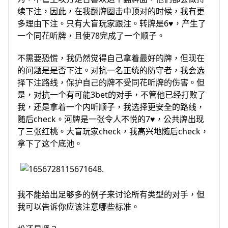
续下注，因此，在我翻牌圈击中顶对的时候，我有更
多理由下注。只有大盲玩家跟注。转牌是6♥，产生了
一个同花听牌，且使78完成了一个顺子。
不需要恐慌，我仍然觉得自己拿着最好的牌，但现在
的问题是是否下注。对抗一名正统的防守者，我会选
择下注路线，保护自己的牌不受同花听牌的伤害。但
是，对抗一个有可能3bet的对手，不管他已经打败了
我，还是拿着一个内听顺子，我选择更安全的路线，
随后check。河牌是一张令人不悦的7♥，公共牌出现
了三张红桃。大盲玩家check，我高兴地随后check，
拿下了这个底池。
我不能给出足够多的例子来讨论所有类型的对手，但
我可以告诉你应该注意哪些标准。