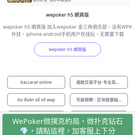
德州扑克
德扑中级进阶
wepoker h5 網頁版
wepoker h5 網頁版 加入wepoker 金三角俱乐部，没有WPK
外挂，iphone android手机用户在线玩，无需要下载
wepoker h5 網頁版
baccarat online
易欧交易平台-专业高效的数字资产交易服务
dự đoán xổ số wap
币脉观察 - 区块链基础知识记录
Casino Wagering Requirements in the USA Explained
易配区币圈网
WePoker微撲克約局，微扑克钻石
💎，請點這裡，加客服上下分
Facebook
Instagram
Twitter