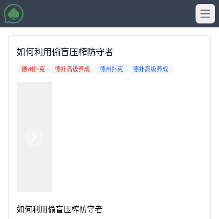
Ope
如何利用偷盲压榨防守者
德州扑克
德扑高级养成
德州扑克
德扑高级养成
Previous
Next
如何利用偷盲压榨防守者