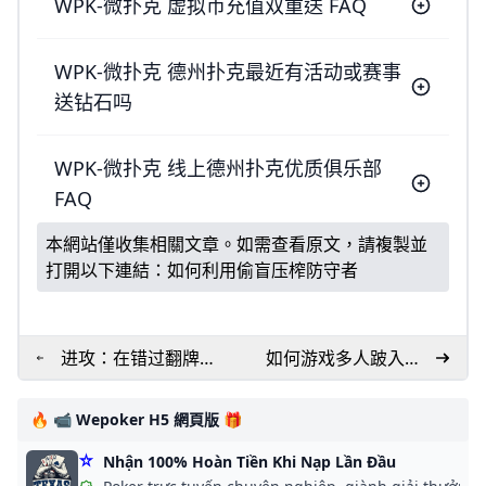
WPK-微扑克 虚拟币充值双重送 FAQ
WPK-微扑克 德州扑克最近有活动或赛事
送钻石吗
WPK-微扑克 线上德州扑克优质俱乐部
FAQ
本網站僅收集相關文章。如需查看原文，請複製並
打開以下連結：
如何利用偷盲压榨防守者
进攻：在错过翻牌时
如何游戏多人跛入的
持续下注及下注尺度
牌局
（part2）
🔥 📹 Wepoker H5 網頁版 🎁
Nhận 100% Hoàn Tiền Khi Nạp Lần Đầu