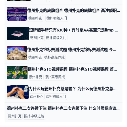
德州扑克的底牌组合 德州扑克的底牌组合 高注额职业牌手有一个秘密武器。如果使用正确，这个秘密武器将起到以下作用： 在你诈唬时迫使对手更多地弃牌。 在你做价值下注时引诱
德州扑克
德扑初级入门
短牌起手牌只有630种，有时拿AA甚至只是limp 短牌起手牌只有630种，有时拿AA甚至只是limp 短牌也叫6+扑克，因为2-3-4-5这些小牌被抽掉，所以大家很容易中牌，容易中牌导致入局范
德州扑克
德扑初级入门
德州扑克锦标赛测试题 德州扑克锦标赛测试题 今天放送的8道题，是用来测测大家对于德州扑克锦标赛策略的掌握程度。 ps：答案&解析及匹配pro会在文章末尾公布。
德州扑克
德扑高级养成
德州扑克GTO视频课程 德州扑克GTO视频课程 首先让我们来科普一下，什么是GTO策略？ GTO是英文GameTheory Optimal的缩写，翻译成直白的中文意思就是
德州扑克
德扑高级养成
为什么玩德州扑克总是输？ 为什么玩德州扑克总是输？ 1 过于自负 通常情况下，笨拙的玩家不太顾及自己的利益，因为他们想向牌桌上的其他玩家证明自己。对于这类人，打法漂亮胜过做
德州扑克
德扑初级入门
德州扑克二次连续下注 德州扑克二次连续下注 什么时候我应该在转牌圈做二次连续下注？ 定义：二次连续下注（double barrel）是指在对手跟注翻牌圈持续下注后，在转
德州扑克
德扑中级进阶