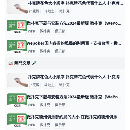
扑克牌花色大小顺序 扑克牌花色代表什么人 扑克牌分为四种花色：黑桃、方块、梅花和红桃，但各国人民都以本国民族文化对四种花色给予不同的文化阐述，比如说，中国人将四种花色理解为春、夏、秋
扑克牌
斗地主
微扑克
微扑克下载与安装方法2024最新版 微扑克（WePoker）是一款流行的德州扑克应用程序，可以在多个平台上下载和安装。以下是下载和安装微扑克的主要方法： 安卓设备安装 安卓用户可以
WPK
微扑克
俱乐部
wepoker国内各省约私局的时间表，支持台湾、香港、澳门 WePoker（中文名：微扑克）是一个在线德州扑克平台，俱乐部提供各种级别的约局服务。WePoker的约私局时间表大致如下：本俱乐部支持台湾
WPK
微扑克
俱乐部
🥁 熱門文章 🎤
扑克牌花色大小顺序 扑克牌花色代表什么人 扑克牌分为四种花色：黑桃、方块、梅花和红桃，但各国人民都以本国民族文化对四种花色给予不同的文化阐述，比如说，中国人将四种花色理解为春、夏、秋
扑克牌
斗地主
微扑克
微扑克下载与安装方法2024最新版 微扑克（WePoker）是一款流行的德州扑克应用程序，可以在多个平台上下载和安装。以下是下载和安装微扑克的主要方法： 安卓设备安装 安卓用户可以
WPK
微扑克
俱乐部
微扑克德州俱乐部约局的大小 在微扑克的德州俱乐部中，约局的大小通常取决于多个因素，包括玩家的资金实力、俱乐部的规则以及所选择的游戏类型。以下是一些关于微扑克德州俱乐部约
WPK
微扑克
俱乐部