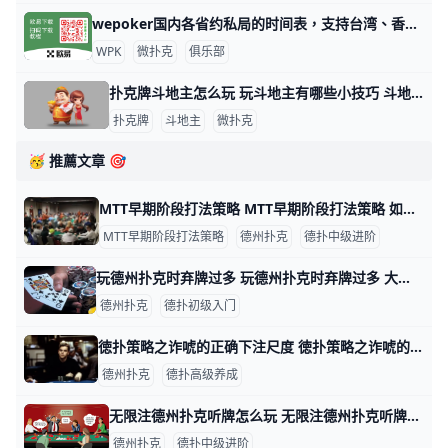
wepoker国内各省约私局的时间表，支持台湾、香港、澳门 WePoker（中文名：微扑克）是一个在线德州扑克平台，俱乐部提供各种级别的约局服务。WePoker的约私局时间表大致如下：本俱乐部支持台湾
WPK
微扑克
俱乐部
扑克牌斗地主怎么玩 玩斗地主有哪些小技巧 斗地主游戏玩法指南 扑克牌斗地主是一种三人玩的争先型牌类游戏，每局牌有一个玩家是“地主”，独自对抗另两个组成同盟的玩家。斗地主玩法比较简单，发牌时，庄家先从牌堆
扑克牌
斗地主
微扑克
🥳 推薦文章 🎯
MTT早期阶段打法策略 MTT早期阶段打法策略 如果你用打常规桌的方法去打MTT，那你是在犯大错。无论在MTT的任何阶段，你这样做都是错误的。今天我们就MTT早期谈论
MTT早期阶段打法策略
德州扑克
德扑中级进阶
玩德州扑克时弃牌过多 玩德州扑克时弃牌过多 大部分德州扑克玩家的进阶之路都很相似。 他们初学的时候都会经历“鱼call”阶段——跟注过多，弃牌太少。吃了亏以后，他们开
德州扑克
德扑初级入门
徳扑策略之诈唬的正确下注尺度 徳扑策略之诈唬的正确下注尺度 牌手们通常对于不同的下注尺度放弃不同强度的牌。拿着坚果牌，他们从不弃牌；拿着空气牌，他们要么诈唬加注，要么弃牌。
德州扑克
德扑高级养成
无限注德州扑克听牌怎么玩 无限注德州扑克听牌怎么玩 盈利扑克的关键就是做决策时有正的期望值，比如让你的平均收入大于你的平均支出的决策。在某些情况下，判断决策是否有正的期
德州扑克
德扑中级进阶