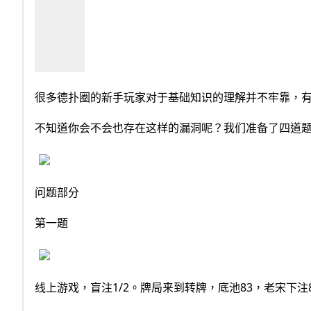
很多德扑圈的新手玩家对于基础知识的理解并不牢靠，
不知道你会不会也存在这样的漏洞呢？我们准备了四道
问题部分
第一题
线上游戏，盲注1/2。牌局来到转牌，底池83，老宋下注