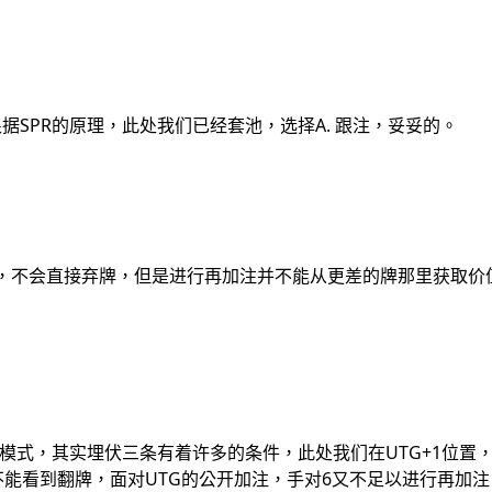
SPR的原理，此处我们已经套池，选择A. 跟注，妥妥的。
注，不会直接弃牌，但是进行再加注并不能从更差的牌那里获取价
考模式，其实埋伏三条有着许多的条件，此处我们在UTG+1位置
不能看到翻牌，面对UTG的公开加注，手对6又不足以进行再加