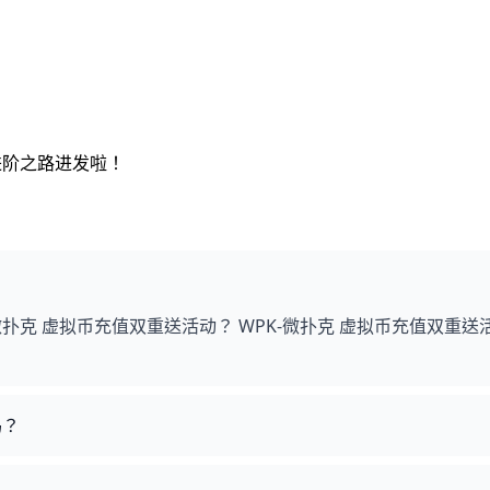
进阶之路进发啦！
PK-微扑克 虚拟币充值双重送活动？ WPK-微扑克 虚拟币充值双重送
吗？