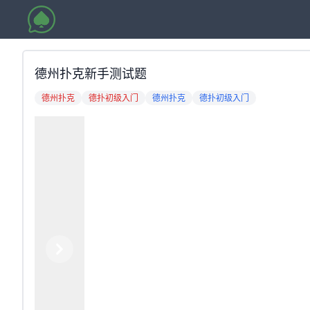
德州扑克新手测试题
德州扑克
德扑初级入门
德州扑克
德扑初级入门
Previous
Next