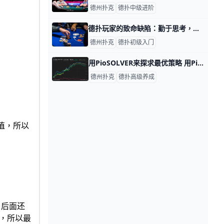
德州扑克
德扑中级进阶
德扑玩家的致命缺陷：勤于思考，弱于行动 德扑玩家的致命缺陷：勤于思考，弱于行动 大概两年前我还算一个无知的少年，好为人师。经常会有人通过各种渠道向我提问一些德州扑克的问题，我都会很耐
德州扑克
德扑初级入门
用PioSOLVER来探求最优策略 用PioSOLVER来探求最优策略 如需系统学习GTO，请点击查看德州扑克GTO视频课程：https://www.moshike.com/a/
德州扑克
德扑高级养成
值，所以
，后面还
注，所以最