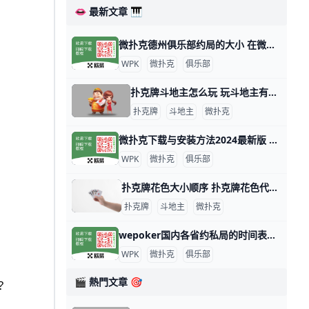
👄 最新文章 🎹
微扑克德州俱乐部约局的大小 在微扑克的德州俱乐部中，约局的大小通常取决于多个因素，包括玩家的资金实力、俱乐部的规则以及所选择的游戏类型。以下是一些关于微扑克德州俱乐部约
WPK
微扑克
俱乐部
扑克牌斗地主怎么玩 玩斗地主有哪些小技巧 斗地主游戏玩法指南 扑克牌斗地主是一种三人玩的争先型牌类游戏，每局牌有一个玩家是“地主”，独自对抗另两个组成同盟的玩家。斗地主玩法比较简单，发牌时，庄家先从牌堆
扑克牌
斗地主
微扑克
微扑克下载与安装方法2024最新版 微扑克（WePoker）是一款流行的德州扑克应用程序，可以在多个平台上下载和安装。以下是下载和安装微扑克的主要方法： 安卓设备安装 安卓用户可以
WPK
微扑克
俱乐部
扑克牌花色大小顺序 扑克牌花色代表什么人 扑克牌分为四种花色：黑桃、方块、梅花和红桃，但各国人民都以本国民族文化对四种花色给予不同的文化阐述，比如说，中国人将四种花色理解为春、夏、秋
扑克牌
斗地主
微扑克
wepoker国内各省约私局的时间表，支持台湾、香港、澳门 WePoker（中文名：微扑克）是一个在线德州扑克平台，俱乐部提供各种级别的约局服务。WePoker的约私局时间表大致如下：本俱乐部支持台湾
WPK
微扑克
俱乐部
🎬 熱門文章 🎯
？