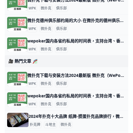
WPK
微扑克
俱乐部
微扑克德州俱乐部约局的大小 在微扑克的德州俱乐部中，约局的大小通常取决于多个因素，包括玩家的资金实力、俱乐部的规则以及所选择的游戏类型。以下是一些关于微扑克德州俱乐部约
WPK
微扑克
俱乐部
wepoker国内各省约私局的时间表，支持台湾、香港、澳门 WePoker（中文名：微扑克）是一个在线德州扑克平台，俱乐部提供各种级别的约局服务。WePoker的约私局时间表大致如下：本俱乐部支持台湾
WPK
微扑克
俱乐部
🎥 熱門文章 🎢
微扑克下载与安装方法2024最新版 微扑克（WePoker）是一款流行的德州扑克应用程序，可以在多个平台上下载和安装。以下是下载和安装微扑克的主要方法： 安卓设备安装 安卓用户可以
WPK
微扑克
俱乐部
wepoker国内各省约私局的时间表，支持台湾、香港、澳门 WePoker（中文名：微扑克）是一个在线德州扑克平台，俱乐部提供各种级别的约局服务。WePoker的约私局时间表大致如下：本俱乐部支持台湾
WPK
微扑克
俱乐部
2024年扑克十大品牌 纸牌-掼蛋扑克品牌排行，微扑克牌哪个牌子好 2024年扑克十大品牌 十大扑克品牌排行榜，纸牌-掼蛋扑克品牌排行，扑克牌哪个牌子好 扑克什么牌子好？经专业评测的2024年扑克十大品牌名单发布
扑克牌
斗地主
微扑克