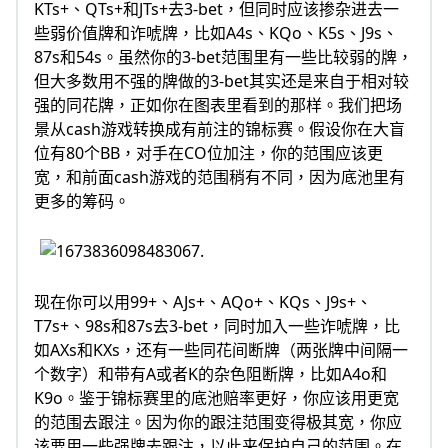
KTs+、QTs+和JTs+去3-bet，但同时应该掺杂进去一
些弱价值牌和诈唬牌，比如A4s、KQo、K5s、J9s、
87s和54s。虽然你的3-bet范围里有一些比较弱的牌，
但大多数用不强的牌做的3-bet其实还是来自于相对较
强的同花牌，正如你在图表里看到的那样。我们把场
景从cash游戏转换成有前注的锦标赛。假设你在大盲
位有80个BB，对手在CO位加注，你的范围应该更
宽，和前面cash游戏的范围稍有不同，因为底池里有
更多的筹码。
现在你可以用99+、AJs+、AQo+、KQs、J9s+、
T7s+、98s和87s去3-bet，同时加入一些诈唬牌，比
如AXs和KXs，还有一些同花间断牌（两张牌中间隔一
个数字）和带有A或者K的杂色阻断牌，比如A4o和
K9o。鉴于锦标赛里的底池赔率更好，你应该用更宽
的范围去跟注。因为你的跟注范围变得极其宽，你应
该要用一些强牌去跟注，以此来保护自己的范围。在