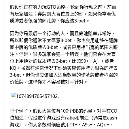
假设你正在努力玩GTO策略，轮到你行动之前，前面
有玩家加注；弃牌到大盲位置上的你，如果你拿着优
质牌或者很强的同花牌，你应该3-bet。
因为你是最后一个行动的人，而且底池赔率非常好，
所以即便你通常不太愿意3-bet，你也会用能够在翻牌
圈中牌的优质牌去3-bet，或者是用相当宽的范围去跟
注。但是，很多玩家会犯一个错误，他们只会在大盲
位上用绝对的优质牌去3-bet，比如99+，AJ+，或者
KQ。虽然在通常情况下你确实应该用牌力很强的牌去
3-bet，但你也应该加入适当数量的诈唬牌或者稍弱的
价值牌，这样你才不容易被对手针对。
举个例子，假设大盲位有100个BB的码量，对手在CO
位加注；假设这个游戏没有rake和前注（通常是cash
游戏），你大多数时候应该用TT+、A9s+、AQo+、