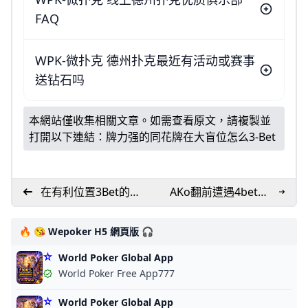
FAQ
WPK-微扑克 德州扑克最近有活动或赛事
送钻石吗
本網站僅收集相關文章。如需查看原文，請複製並
打開以下連結：
牌力强的同花牌在大盲位怎么3-Bet
在有利位置3Bet的技
AKo翻前遭遇4bet全
巧
压，应该怎么办？
🔥 😘 Wepoker H5 網頁版 🎧
World Poker Global App
World Poker Free App777
World Poker Global App