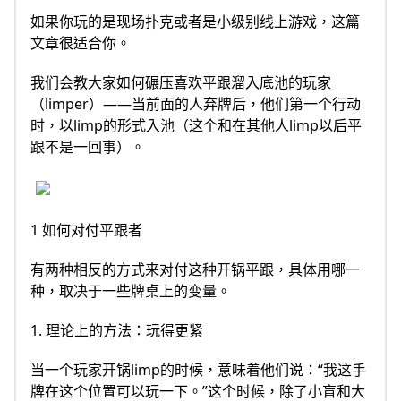
如果你玩的是现场扑克或者是小级别线上游戏，这篇
文章很适合你。
我们会教大家如何碾压喜欢平跟溜入底池的玩家
（limper）——当前面的人弃牌后，他们第一个行动
时，以limp的形式入池（这个和在其他人limp以后平
跟不是一回事）。
1 如何对付平跟者
有两种相反的方式来对付这种开锅平跟，具体用哪一
种，取决于一些牌桌上的变量。
1. 理论上的方法：玩得更紧
当一个玩家开锅limp的时候，意味着他们说：“我这手
牌在这个位置可以玩一下。”这个时候，除了小盲和大