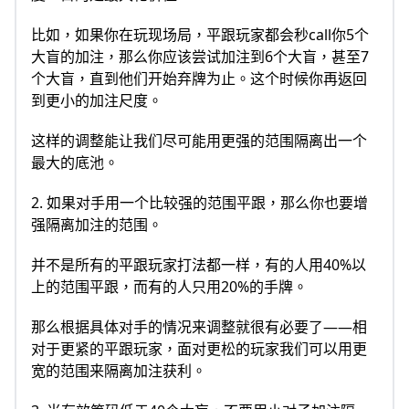
比如，如果你在玩现场局，平跟玩家都会秒call你5个
大盲的加注，那么你应该尝试加注到6个大盲，甚至7
个大盲，直到他们开始弃牌为止。这个时候你再返回
到更小的加注尺度。
这样的调整能让我们尽可能用更强的范围隔离出一个
最大的底池。
2. 如果对手用一个比较强的范围平跟，那么你也要增
强隔离加注的范围。
并不是所有的平跟玩家打法都一样，有的人用40%以
上的范围平跟，而有的人只用20%的手牌。
那么根据具体对手的情况来调整就很有必要了——相
对于更紧的平跟玩家，面对更松的玩家我们可以用更
宽的范围来隔离加注获利。