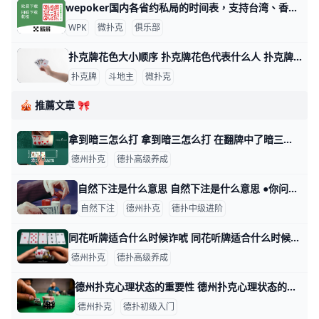
wepoker国内各省约私局的时间表，支持台湾、香港、澳门 WePoker（中文名：微扑克）是一个在线德州扑克平台，俱乐部提供各种级别的约局服务。WePoker的约私局时间表大致如下：本俱乐部支持台湾
WPK
微扑克
俱乐部
扑克牌花色大小顺序 扑克牌花色代表什么人 扑克牌分为四种花色：黑桃、方块、梅花和红桃，但各国人民都以本国民族文化对四种花色给予不同的文化阐述，比如说，中国人将四种花色理解为春、夏、秋
扑克牌
斗地主
微扑克
🎪 推薦文章 🎀
拿到暗三怎么打 拿到暗三怎么打 在翻牌中了暗三的感觉，谁会不觉得爽？ 可此暗三非彼暗三，在翻牌中暗三的情况并都是一个样儿的。 我们玩暗三的方式会受各种不同因素的影
德州扑克
德扑高级养成
自然下注是什么意思 自然下注是什么意思 ●你问，什么是自然下注？我会尽我最大的努力来定义它，因为这还是有一点差别的，但是一旦你理解了，这就会变得非常强大。 首先，我
自然下注
德州扑克
德扑中级进阶
同花听牌适合什么时候诈唬 同花听牌适合什么时候诈唬 拿着听牌打到河牌却没中，这时候是该继续诈唬，还是选择放弃？ 不懂不处理？ 没事，这就是今天要讨论的内容，我打算在这篇文章
德州扑克
德扑高级养成
德州扑克心理状态的重要性 德州扑克心理状态的重要性 在德州扑克这个行业里，除了锦标赛能在短期内为你带来大量收益外，在其他项目中，如果你要达成一个可观的收益目标，必须要通
德州扑克
德扑初级入门