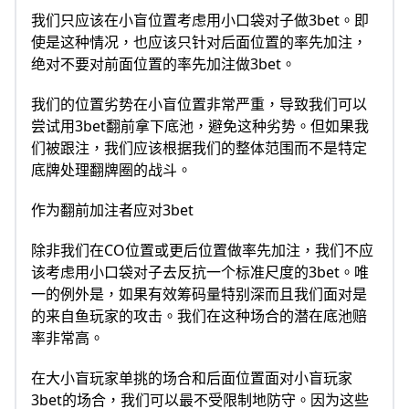
我们只应该在小盲位置考虑用小口袋对子做3bet。即
使是这种情况，也应该只针对后面位置的率先加注，
绝对不要对前面位置的率先加注做3bet。
我们的位置劣势在小盲位置非常严重，导致我们可以
尝试用3bet翻前拿下底池，避免这种劣势。但如果我
们被跟注，我们应该根据我们的整体范围而不是特定
底牌处理翻牌圈的战斗。
作为翻前加注者应对3bet
除非我们在CO位置或更后位置做率先加注，我们不应
该考虑用小口袋对子去反抗一个标准尺度的3bet。唯
一的例外是，如果有效筹码量特别深而且我们面对是
的来自鱼玩家的攻击。我们在这种场合的潜在底池赔
率非常高。
在大小盲玩家单挑的场合和后面位置面对小盲玩家
3bet的场合，我们可以最不受限制地防守。因为这些