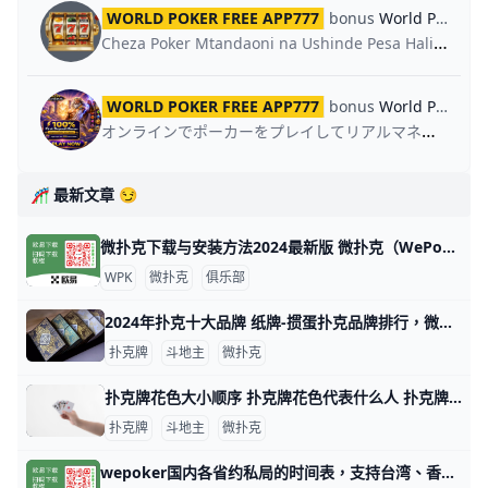
WORLD POKER FREE APP777
bonus
World Poker Global App
Cheza Poker Mtandaoni na Ushinde Pesa Halisi.
WORLD POKER FREE APP777
bonus
World Poker Global App グローバル
オンラインでポーカーをプレイしてリアルマネーを獲得しよう。
🎢 最新文章 😏
微扑克下载与安装方法2024最新版 微扑克（WePoker）是一款流行的德州扑克应用程序，可以在多个平台上下载和安装。以下是下载和安装微扑克的主要方法： 安卓设备安装 安卓用户可以
WPK
微扑克
俱乐部
2024年扑克十大品牌 纸牌-掼蛋扑克品牌排行，微扑克牌哪个牌子好 2024年扑克十大品牌 十大扑克品牌排行榜，纸牌-掼蛋扑克品牌排行，扑克牌哪个牌子好 扑克什么牌子好？经专业评测的2024年扑克十大品牌名单发布
扑克牌
斗地主
微扑克
扑克牌花色大小顺序 扑克牌花色代表什么人 扑克牌分为四种花色：黑桃、方块、梅花和红桃，但各国人民都以本国民族文化对四种花色给予不同的文化阐述，比如说，中国人将四种花色理解为春、夏、秋
扑克牌
斗地主
微扑克
wepoker国内各省约私局的时间表，支持台湾、香港、澳门 WePoker（中文名：微扑克）是一个在线德州扑克平台，俱乐部提供各种级别的约局服务。WePoker的约私局时间表大致如下：本俱乐部支持台湾