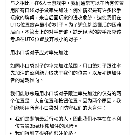
与之相比，在6人桌游戏中，我们通常可以在所有位置
用所有口袋对子做率先加注。例外情况是有许多松手
玩家的牌桌，来自后面玩家的进攻危胁，迫使我们在
UTG位置放弃最小的对子。为了避免挑战翻后的困难
局面，不管桌上的对手是谁，缺乏经验的牌手都应该
考虑在UTG位置放弃最小的对子。
用小口袋对子应对率先加注
如同小口袋对子的率先加注范围，用口袋对子跟注率
先加注的盈利能力取决于我们的位置，以及初始加注
者的游戏倾向。
我们能够总是用小口袋对子跟注率先加注的仅有的两
个位置是：大盲位置和按钮位置。因为两个原因，我
们能够用所有小口袋对子防守我们的大盲注：
我们是翻前最后行动的人，因此我们不存在在不利
位置被3bet压榨加注的风险。
我们得到了很好的跟注价格。