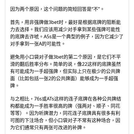
因为两个原因，这个问题的简短回答是“不”。
首先，用非强牌做3bet时，最好是根据底牌的阻断能
力去选择。我们应该用减少对手拿到某些强牌可能性
的底牌去诈唬。A5s是一个典型的例子，因为它减少了
对手拿到一张A的可能性。
避免用小口袋对子做3bet的第二个原因，是它们不平
滑的翻后胜率分布。简单的说，像22这样的底牌虽然
有可能成为一手超强牌，但实际上只在极少的公共牌
面（比如包括一张2的公共牌面）能够成为一手超强
牌。
与之相比，76s或ATs这样的连子底牌在各种公共牌结
构都能成为一手胜率很高的牌（强两对、顺子、同花
等等）。因为听牌潜力，同花连子底牌具有很多有利
可图的下注场合，但小口袋对子不常有这种场合，因
为它们通常只有两张可改进的补牌。