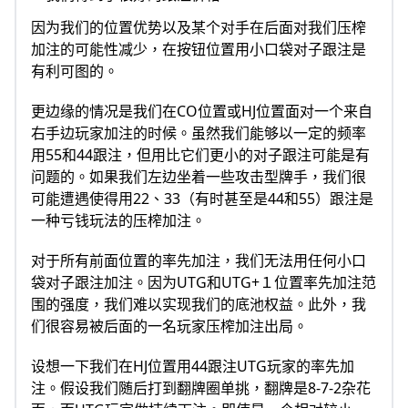
因为我们的位置优势以及某个对手在后面对我们压榨
加注的可能性减少，在按钮位置用小口袋对子跟注是
有利可图的。
更边缘的情况是我们在CO位置或HJ位置面对一个来自
右手边玩家加注的时候。虽然我们能够以一定的频率
用55和44跟注，但用比它们更小的对子跟注可能是有
问题的。如果我们左边坐着一些攻击型牌手，我们很
可能遭遇使得用22、33（有时甚至是44和55）跟注是
一种亏钱玩法的压榨加注。
对于所有前面位置的率先加注，我们无法用任何小口
袋对子跟注加注。因为UTG和UTG+１位置率先加注范
围的强度，我们难以实现我们的底池权益。此外，我
们很容易被后面的一名玩家压榨加注出局。
设想一下我们在HJ位置用44跟注UTG玩家的率先加
注。假设我们随后打到翻牌圈单挑，翻牌是8-7-2杂花